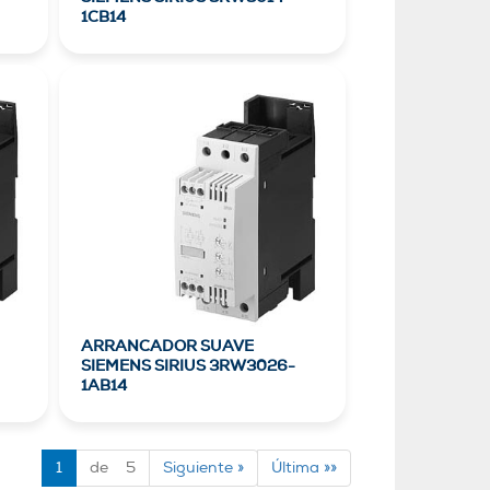
1CB14
ARRANCADOR SUAVE
SIEMENS SIRIUS 3RW3026-
1AB14
1
de 5
Siguiente »
Última »»