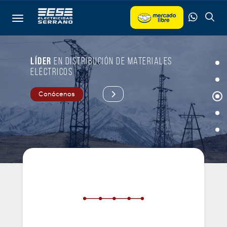
Toggle navigation
Líder
Líder
Líder
Líder
Líder
en distribución de materiales
en distribución de materiales
eléctricos
eléctricos
Conócenos
Conócenos