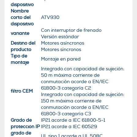
dispositivo
Nombre
corto del
ATV930
dispositivo
Con interruptor de frenado
variante
Versión estándar
Destino del
Motores asíncronos
producto
Motores síncronos
Tipo de
Montaje en pared
montaje
Integrado con capacidad de sujeción:
50 m máxima corriente de
conmutación acorde a EN/IEC
61800-3 categoría C2
filtro CEM
Integrado con capacidad de sujeción:
150 m máxima corriente de
conmutación acorde a EN/IEC
61800-3 categoría C3
Grado de
IP21 acorde a IEC 61800-5-1
protección IP
IP21 acorde a IEC 60529
grado de
UL tipo 1 acorde a UL 508C