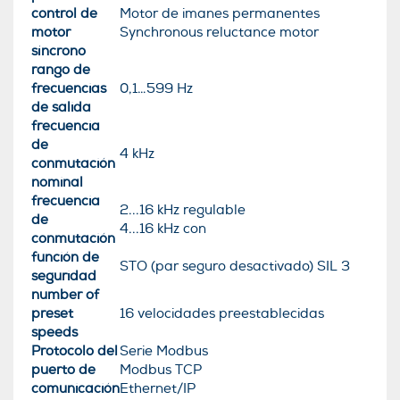
control de
Motor de imanes permanentes
motor
Synchronous reluctance motor
síncrono
rango de
frecuencias
0,1…599 Hz
de salida
frecuencia
de
4 kHz
conmutación
nominal
frecuencia
2...16 kHz regulable
de
4...16 kHz con
conmutación
función de
STO (par seguro desactivado) SIL 3
seguridad
number of
preset
16 velocidades preestablecidas
speeds
Protocolo del
Serie Modbus
puerto de
Modbus TCP
comunicación
Ethernet/IP