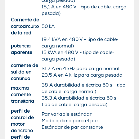
carga pesada)
18,1 A en 480 V - tipo de cable: carga
pesada)
Corriente de
cortocircuito
50 kA
de la red
19,4 kVA en 480 V - tipo de cable:
potencia
carga normal)
aparente
15 kVA en 480 V - tipo de cable:
carga pesada)
corriente de
31,7 A en 4 kHz para carga normal
salida en
23,5 A en 4 kHz para carga pesada
continuo
38 A durabilidad eléctrica 60 s - tipo
máxima
de cable: carga normal)
corriente
35,3 A durabilidad eléctrica 60 s -
transitoria
tipo de cable: carga pesada)
perfil de
Par variable estándar
control de
Modo óptimo para el par
motor
Estándar de par constante
asíncrono
perfil de