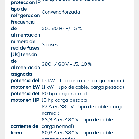
protección IP
tipo de
Convenc forzada
refrigeración
frecuencia
de
50...60 Hz +/- 5 %
alimentación
número de
3 fases
red de fases
[Us] tensión
de
380...480 V - 15...10 %
alimentación
asignada
potencia del
15 kW - tipo de cable: carga normal)
motor en kW
11 kW - tipo de cable: carga pesada)
potencia del
20 hp carga normal
motor en HP
15 hp carga pesada
27 A en 380 V - tipo de cable: carga
normal)
23,3 A en 480 V - tipo de cable:
corriente de
carga normal)
línea
20,6 A en 380 V - tipo de cable: