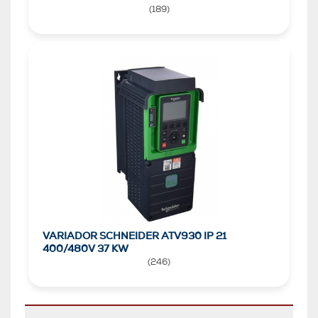
(
189
)
VARIADOR SCHNEIDER ATV930 IP 21
400/480V 37 KW
(
246
)