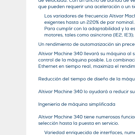
de velocidad. Con un ancho de banda de ve
que pueden requerir una aceleración o un t
Los variadores de frecuencia Altivar Ma
exigentes hasta un 220% de par nominal.
Para cumplir con la adaptabilidad y la 
motores, tales como asíncrona (IE2, IE3); 
Un rendimiento de automatización sin prec
Altivar Machine 340 llevará su máquina al s
control de la máquina posible. La combinaci
Ethernet en tiempo real, maximiza el rendi
Reducción del tiempo de diseño de la máqu
Altivar Machine 340 lo ayudará a reducir s
Ingeniería de máquina simplificada
Altivar Machine 340 tiene numerosas funcion
selección hasta la puesta en servicio.
Variedad enriquecida de interfaces, numer