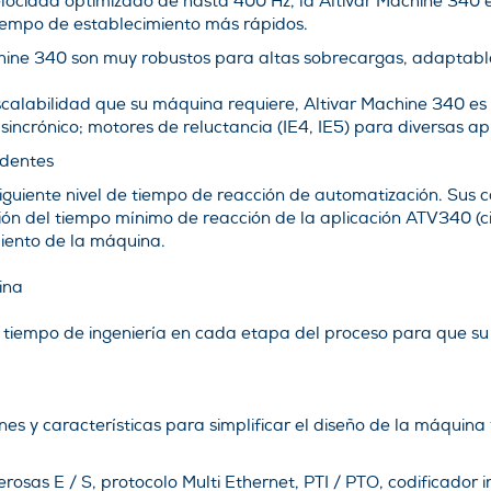
locidad optimizado de hasta 400 Hz, la Altivar Machine 340 
iempo de establecimiento más rápidos.
chine 340 son muy robustos para altas sobrecargas, adaptabl
escalabilidad que su máquina requiere, Altivar Machine 340 
sincrónico; motores de reluctancia (IE4, IE5) para diversas ap
edentes
iguiente nivel de tiempo de reacción de automatización. Sus 
ón del tiempo mínimo de reacción de la aplicación ATV340 (cic
miento de la máquina.
ina
u tiempo de ingeniería en cada etapa del proceso para que 
es y características para simplificar el diseño de la máquina 
osas E / S, protocolo Multi Ethernet, PTI / PTO, codificador i