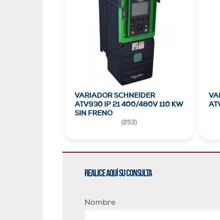
VARIADOR SCHNEIDER
VA
ATV930 IP 21 400/480V 110 KW
AT
SIN FRENO
(
253
)
Realice aquí su consulta
Nombre