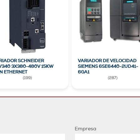
RIADOR SCHNEIDER
VARIADOR DE VELOCIDAD
V340 3X380-480V 15KW
SIEMENS 6SE6440-2UD41-
N ETHERNET
6GA1
(
199
)
(
287
)
Empresa