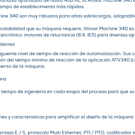
locidad optimizado de hasta 400 Hz, la Altivar Machine 340 
iempo de establecimiento más rápidos.
chine 340 son muy robustos para altas sobrecargas, adaptabl
escalabilidad que su máquina requiere, Altivar Machine 340 
sincrónico; motores de reluctancia (IE4, IE5) para diversas ap
edentes
iguiente nivel de tiempo de reacción de automatización. Sus 
ón del tiempo mínimo de reacción de la aplicación ATV340 (cic
miento de la máquina.
ina
u tiempo de ingeniería en cada etapa del proceso para que 
es y características para simplificar el diseño de la máquina 
osas E / S, protocolo Multi Ethernet, PTI / PTO, codificador i