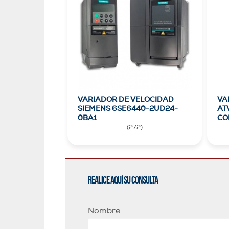
VARIADOR DE VELOCIDAD
VA
SIEMENS 6SE6440-2UD24-
AT
0BA1
CO
(
272
)
Realice aquí su consulta
Nombre