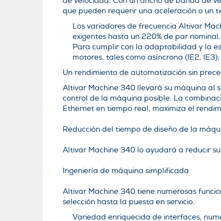
de velocidad. Con un ancho de banda de ve
que pueden requerir una aceleración o un t
Los variadores de frecuencia Altivar Ma
exigentes hasta un 220% de par nominal.
Para cumplir con la adaptabilidad y la 
motores, tales como asíncrona (IE2, IE3); 
Un rendimiento de automatización sin prec
Altivar Machine 340 llevará su máquina al s
control de la máquina posible. La combinaci
Ethernet en tiempo real, maximiza el rendi
Reducción del tiempo de diseño de la máqu
Altivar Machine 340 lo ayudará a reducir s
Ingeniería de máquina simplificada
Altivar Machine 340 tiene numerosas funcion
selección hasta la puesta en servicio.
Variedad enriquecida de interfaces, numer