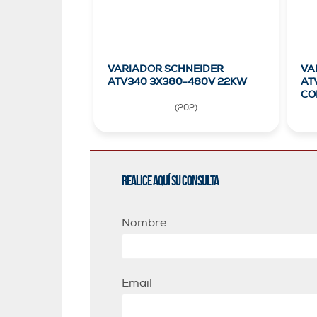
VARIADOR SCHNEIDER
VA
ATV340 3X380-480V 22KW
AT
CO
(
202
)
Realice aquí su consulta
Nombre
Email