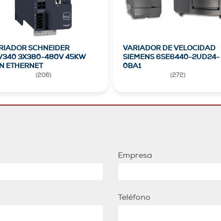
RIADOR SCHNEIDER
VARIADOR DE VELOCIDAD
V340 3X380-480V 45KW
SIEMENS 6SE6440-2UD24-
N ETHERNET
0BA1
(
206
)
(
272
)
Empresa
Teléfono