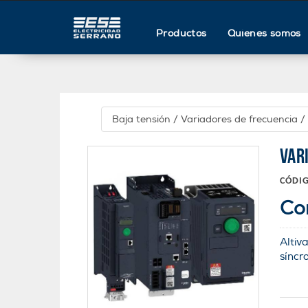
Productos
Quienes somos
Baja tensión
/
Variadores de frecuencia
/
VAR
CÓDI
Co
Altiv
síncr