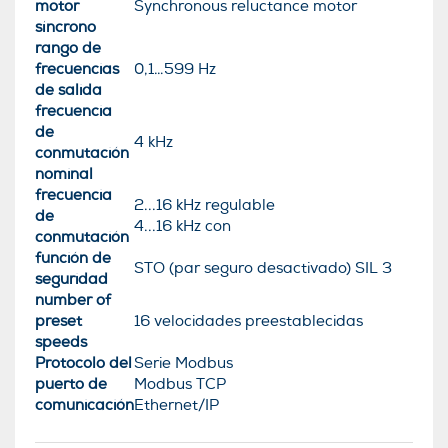
motor
Synchronous reluctance motor
síncrono
rango de
frecuencias
0,1…599 Hz
de salida
frecuencia
de
4 kHz
conmutación
nominal
frecuencia
2...16 kHz regulable
de
4...16 kHz con
conmutación
función de
STO (par seguro desactivado) SIL 3
seguridad
number of
preset
16 velocidades preestablecidas
speeds
Protocolo del
Serie Modbus
puerto de
Modbus TCP
comunicación
Ethernet/IP