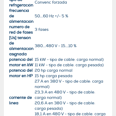
Convenc forzada
refrigeración
frecuencia
de
50...60 Hz +/- 5 %
alimentación
número de
3 fases
red de fases
[Us] tensión
de
380...480 V - 15...10 %
alimentación
asignada
potencia del
15 kW - tipo de cable: carga normal)
motor en kW
11 kW - tipo de cable: carga pesada)
potencia del
20 hp carga normal
motor en HP
15 hp carga pesada
27 A en 380 V - tipo de cable: carga
normal)
23,3 A en 480 V - tipo de cable:
corriente de
carga normal)
línea
20,6 A en 380 V - tipo de cable:
carga pesada)
18,1 A en 480 V - tipo de cable: carga