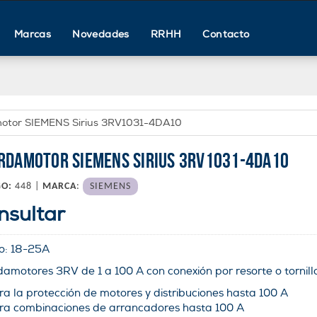
Marcas
Novedades
RRHH
Contacto
otor SIEMENS Sirius 3RV1031-4DA10
RDAMOTOR SIEMENS SIRIUS 3RV1031-4DA10
GO:
448 |
MARCA
:
SIEMENS
nsultar
o:
18-25
A
amotores 3RV de 1 a 100 A con conexión por resorte o tornill
ra la protección de motores y distribuciones hasta 100 A
ra combinaciones de arrancadores hasta 100 A