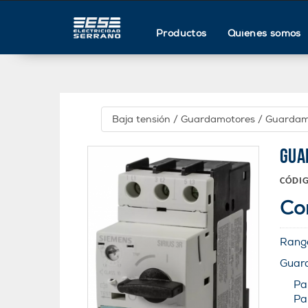
Productos
Quienes somos
Baja tensión
/
Guardamotores
/
Guardam
GUA
CÓDI
Co
Rang
Guard
Pa
Pa