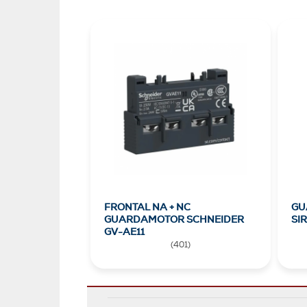
FRONTAL NA + NC
GU
GUARDAMOTOR SCHNEIDER
SI
GV-AE11
(
401
)