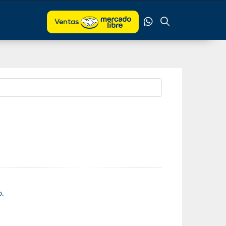
Ventas
o.