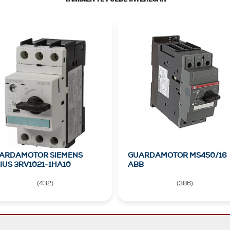
ARDAMOTOR SIEMENS
GUARDAMOTOR MS450/16
RIUS 3RV1021-1HA10
ABB
(
432
)
(
386
)