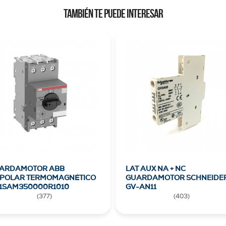
TAMBIÉN TE PUEDE INTERESAR
ARDAMOTOR ABB
LAT AUX NA + NC
IPOLAR TERMOMAGNÉTICO
GUARDAMOTOR SCHNEIDE
1SAM350000R1010
GV-AN11
(
377
)
(
403
)