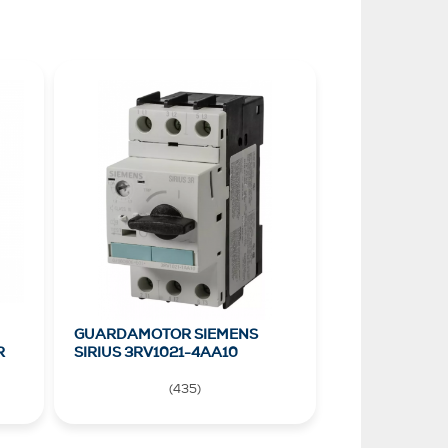
GUARDAMOTOR SIEMENS
R
SIRIUS 3RV1021-4AA10
(
435
)