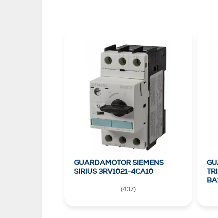
GUARDAMOTOR SIEMENS
GU
SIRIUS 3RV1021-4CA10
TR
BA
(
437
)