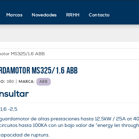
Marcas
Novedades
RRHH
Contacto
otor MS325/1.6 ABB
RDAMOTOR MS325/1.6 ABB
GO:
380 |
MARCA
:
ABB
nsultar
:
1,6 -2,5
 guardamotor de altas prestaciones hasta 12,5kW / 25A at 
circuitos hasta 100KA con un bajo valor de “energy let through
capacidad de ruptura.