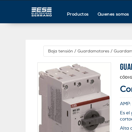
Productos
Quienes somos
Baja tensión
/
Guardamotores
/
Guardam
GUA
CÓDI
Co
AMP
Es el
corto
Alta 