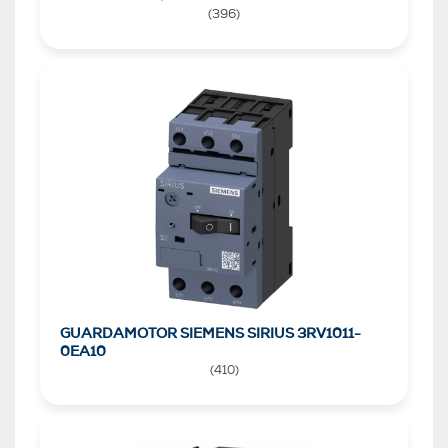
(
396
)
GUARDAMOTOR SIEMENS SIRIUS 3RV1011-
0EA10
(
410
)