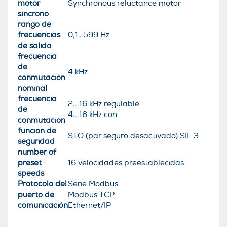
motor
Synchronous reluctance motor
síncrono
rango de
frecuencias
0,1…599 Hz
de salida
frecuencia
de
4 kHz
conmutación
nominal
frecuencia
2...16 kHz regulable
de
4...16 kHz con
conmutación
función de
STO (par seguro desactivado) SIL 3
seguridad
number of
preset
16 velocidades preestablecidas
speeds
Protocolo del
Serie Modbus
puerto de
Modbus TCP
comunicación
Ethernet/IP