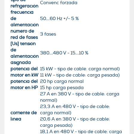
Convenc forzada
refrigeración
frecuencia
de
50...60 Hz +/- 5 %
alimentación
número de
3 fases
red de fases
[Us] tensión
de
380...480 V - 15...10 %
alimentación
asignada
potencia del
15 kW - tipo de cable: carga normal)
motor en kW
11 kW - tipo de cable: carga pesada)
potencia del
20 hp carga normal
motor en HP
15 hp carga pesada
27 A en 380 V - tipo de cable: carga
normal)
23,3 A en 480 V - tipo de cable:
corriente de
carga normal)
línea
20,6 A en 380 V - tipo de cable:
carga pesada)
18,1 A en 480 V - tipo de cable: carga