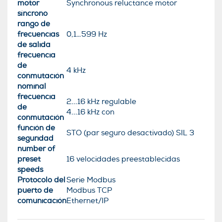
motor
Synchronous reluctance motor
síncrono
rango de
frecuencias
0,1…599 Hz
de salida
frecuencia
de
4 kHz
conmutación
nominal
frecuencia
2...16 kHz regulable
de
4...16 kHz con
conmutación
función de
STO (par seguro desactivado) SIL 3
seguridad
number of
preset
16 velocidades preestablecidas
speeds
Protocolo del
Serie Modbus
puerto de
Modbus TCP
comunicación
Ethernet/IP