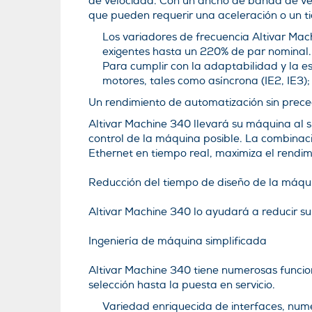
de velocidad. Con un ancho de banda de ve
que pueden requerir una aceleración o un t
Los variadores de frecuencia Altivar Ma
exigentes hasta un 220% de par nominal.
Para cumplir con la adaptabilidad y la 
motores, tales como asíncrona (IE2, IE3); 
Un rendimiento de automatización sin prec
Altivar Machine 340 llevará su máquina al s
control de la máquina posible. La combinaci
Ethernet en tiempo real, maximiza el rendi
Reducción del tiempo de diseño de la máqu
Altivar Machine 340 lo ayudará a reducir s
Ingeniería de máquina simplificada
Altivar Machine 340 tiene numerosas funcion
selección hasta la puesta en servicio.
Variedad enriquecida de interfaces, numer