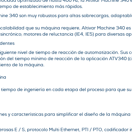
locidad optimizado de hasta 400 Hz, la Altivar Machine 340 
iempo de establecimiento más rápidos.
chine 340 son muy robustos para altas sobrecargas, adaptabl
escalabilidad que su máquina requiere, Altivar Machine 340 
sincrónico; motores de reluctancia (IE4, IE5) para diversas ap
edentes
iguiente nivel de tiempo de reacción de automatización. Sus 
ón del tiempo mínimo de reacción de la aplicación ATV340 (cic
miento de la máquina.
ina
u tiempo de ingeniería en cada etapa del proceso para que 
es y características para simplificar el diseño de la máquina 
osas E / S, protocolo Multi Ethernet, PTI / PTO, codificador i