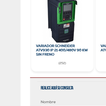
VARIADOR SCHNEIDER
VA
ATV930 IP 21 400/480V 90 KW
ATV
SIN FRENO
(
252
)
Realice aquí su consulta
Nombre