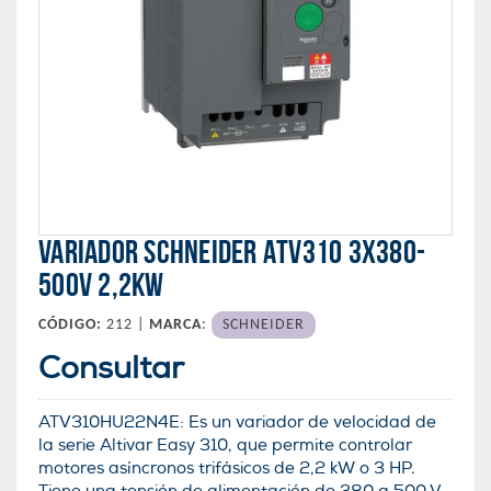
VARIADOR SCHNEIDER ATV310 3X380-
500V 2,2KW
CÓDIGO:
212 |
MARCA
:
SCHNEIDER
Consultar
ATV310HU22N4E: Es un variador de velocidad de
la serie Altivar Easy 310, que permite controlar
motores asíncronos trifásicos de 2,2 kW o 3 HP.