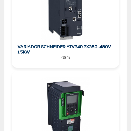
VARIADOR SCHNEIDER ATV340 3X380-480V
1,5KW
(
184
)