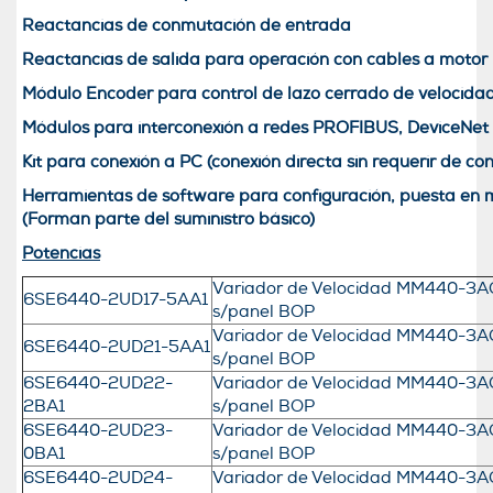
Reactancias de conmutación de entrada
Reactancias de salida para operación con cables a motor 
Módulo Encoder para control de lazo cerrado de velocida
Módulos para interconexión a redes PROFIBUS, DeviceNe
Kit para conexión a PC (conexión directa sin requerir de 
Herramientas de software para configuración, puesta en
(Forman parte del suministro básico)
Potencias
Variador de Velocidad MM440-3AC
6SE6440-2UD17-5AA1
s/panel BOP
Variador de Velocidad MM440-3AC 
6SE6440-2UD21-5AA1
s/panel BOP
6SE6440-2UD22-
Variador de Velocidad MM440-3AC
2BA1
s/panel BOP
6SE6440-2UD23-
Variador de Velocidad MM440-3AC
0BA1
s/panel BOP
6SE6440-2UD24-
Variador de Velocidad MM440-3AC