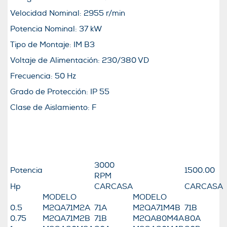
Velocidad Nominal: 2955 r/min
Potencia Nominal: 37 kW
Tipo de Montaje: IM B3
Voltaje de Alimentación: 230/380 VD
Frecuencia: 50 Hz
Grado de Protección: IP 55
Clase de Aislamiento: F
3000
Potencia
1500.00
RPM
Hp
CARCASA
CARCASA
MODELO
MODELO
0.5
M2QA71M2A
71A
M2QA71M4B
71B
0.75
M2QA71M2B
71B
M2QA80M4A
80A