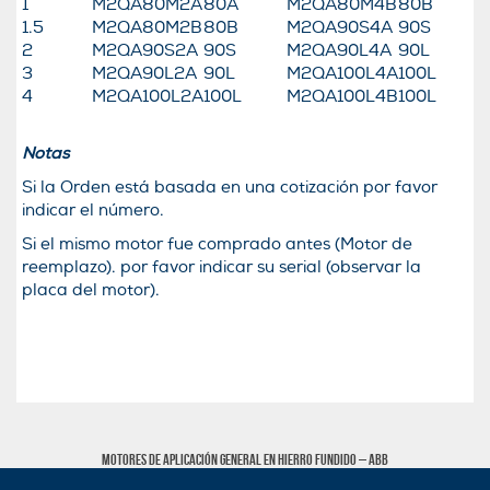
1
M2QA80M2A
80A
M2QA80M4B
80B
1.5
M2QA80M2B
80B
M2QA90S4A
90S
2
M2QA90S2A
90S
M2QA90L4A
90L
3
M2QA90L2A
90L
M2QA100L4A
100L
4
M2QA100L2A
100L
M2QA100L4B
100L
Notas
Si la Orden está basada en una cotización por favor
indicar el número.
Si el mismo motor fue comprado antes (Motor de
reemplazo). por favor indicar su serial (observar la
placa del motor).
Motores de aplicación general en hierro fundido – ABB