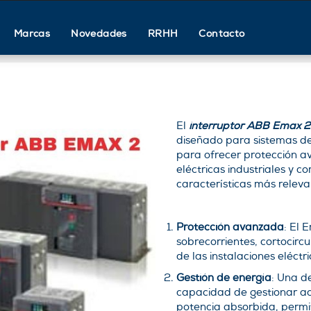
Marcas
Novedades
RRHH
Contacto
El
interruptor ABB Emax 2
diseñado para sistemas de
para ofrecer protección a
eléctricas industriales y c
características más releva
Protección avanzada
: El 
sobrecorrientes, cortocircu
de las instalaciones eléctri
Gestión de energía
: Una d
capacidad de gestionar ac
potencia absorbida, permi