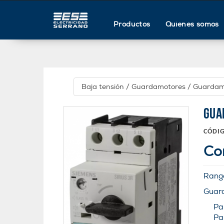
Productos
Quienes somos
Baja tensión
/
Guardamotores
/
Guardam
GUA
CÓDI
Co
Rang
Guard
Pa
Pa