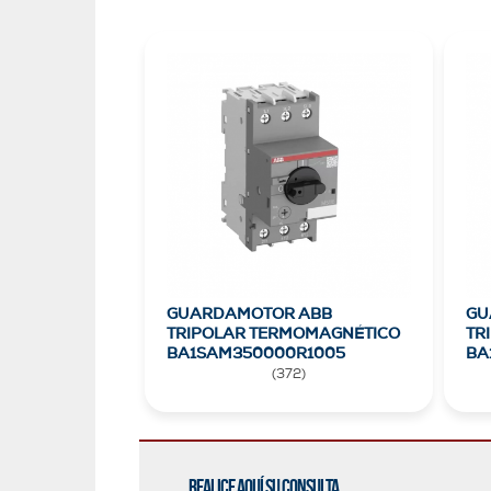
GUARDAMOTOR ABB
GU
TRIPOLAR TERMOMAGNÉTICO
TR
BA1SAM350000R1005
BA
(
372
)
Realice aquí su consulta