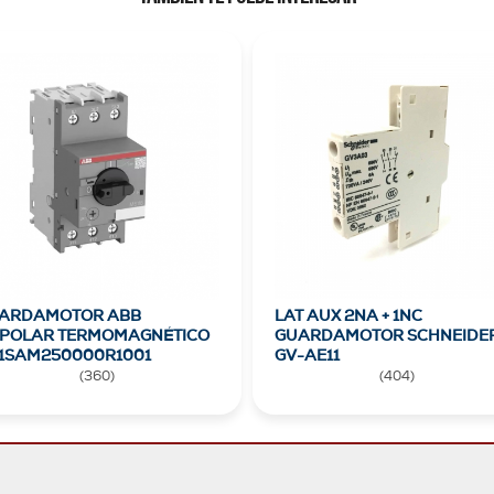
ARDAMOTOR ABB
LAT AUX 2NA + 1NC
IPOLAR TERMOMAGNÉTICO
GUARDAMOTOR SCHNEIDE
1SAM250000R1001
GV-AE11
(
360
)
(
404
)