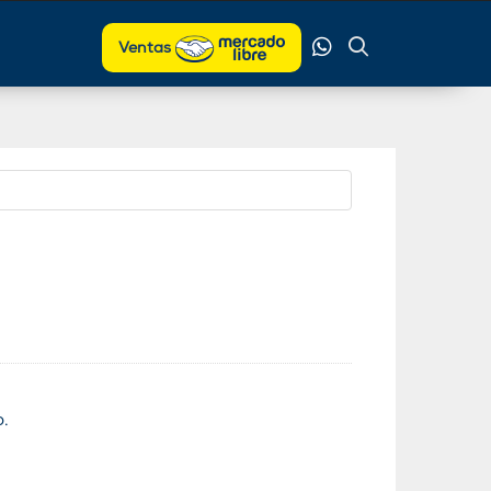
Ventas
o.