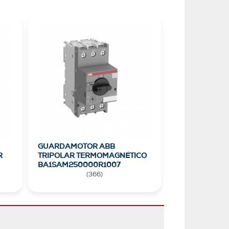
GUARDAMOTOR ABB
R
TRIPOLAR TERMOMAGNÉTICO
BA1SAM250000R1007
(
366
)