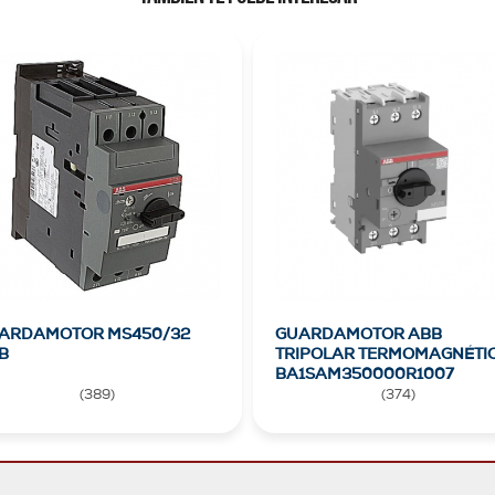
ARDAMOTOR MS450/32
GUARDAMOTOR ABB
B
TRIPOLAR TERMOMAGNÉTI
BA1SAM350000R1007
(
389
)
(
374
)