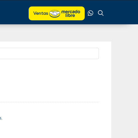
Ventas
o.