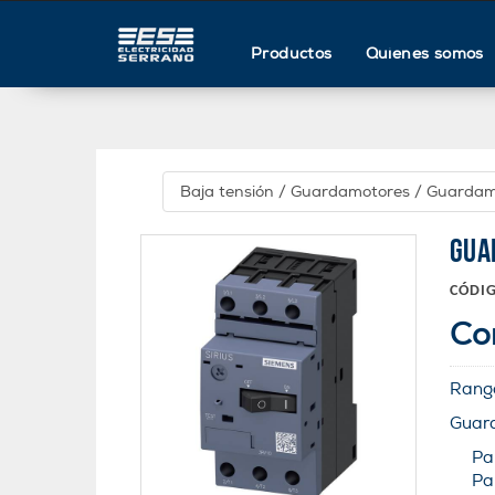
Productos
Quienes somos
Baja tensión
/
Guardamotores
/
Guardam
GUA
CÓDI
Co
Rang
Guard
Pa
Pa