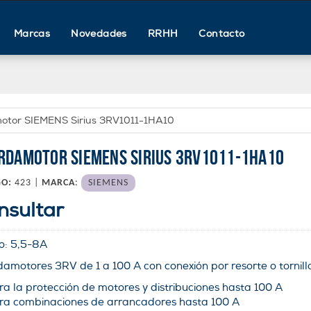
Marcas
Novedades
RRHH
Contacto
otor SIEMENS Sirius 3RV1011-1HA10
RDAMOTOR SIEMENS SIRIUS 3RV1011-1HA10
GO:
423 |
MARCA
:
SIEMENS
nsultar
o:
5,5-8
A
amotores 3RV de 1 a 100 A con conexión por resorte o tornill
ra la protección de motores y distribuciones hasta 100 A
ra combinaciones de arrancadores hasta 100 A