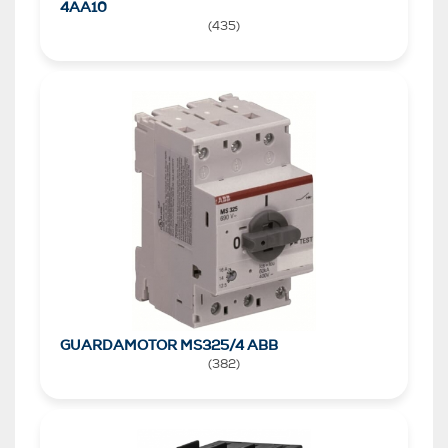
4AA10
(
435
)
GUARDAMOTOR MS325/4 ABB
(
382
)