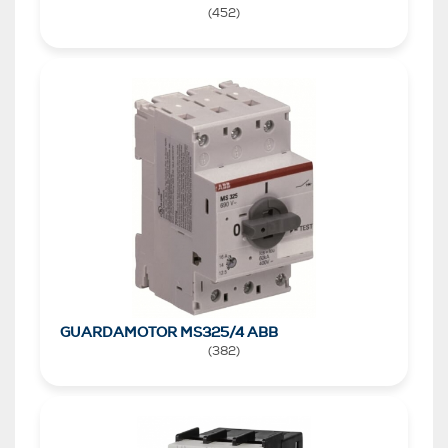
(
452
)
GUARDAMOTOR MS325/4 ABB
(
382
)