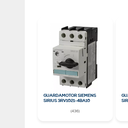
GUARDAMOTOR SIEMENS
GU
SIRIUS 3RV1021-4BA10
SI
(
436
)