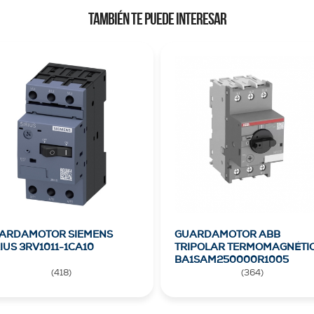
TAMBIÉN TE PUEDE INTERESAR
ARDAMOTOR SIEMENS
GUARDAMOTOR ABB
RIUS 3RV1011-1CA10
TRIPOLAR TERMOMAGNÉTI
BA1SAM250000R1005
(
418
)
(
364
)