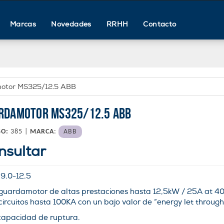
Marcas
Novedades
RRHH
Contacto
otor MS325/12.5 ABB
RDAMOTOR MS325/12.5 ABB
GO:
385 |
MARCA
:
ABB
nsultar
:
9.0-12.5
 guardamotor de altas prestaciones hasta 12,5kW / 25A at 
circuitos hasta 100KA con un bajo valor de “energy let through
capacidad de ruptura.