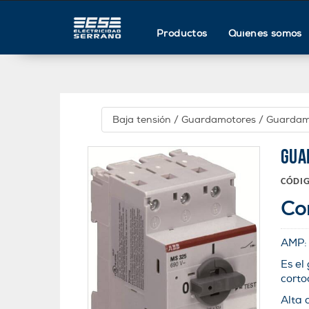
Productos
Quienes somos
Baja tensión
/
Guardamotores
/
Guardam
GUA
CÓDI
Co
AMP
Es el
corto
Alta 