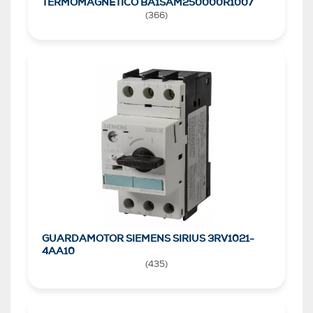
TERMOMAGNÉTICO BA1SAM250000R1007
(
366
)
GUARDAMOTOR SIEMENS SIRIUS 3RV1021-
4AA10
(
435
)