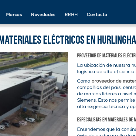
Marcas
Novedades
RRHH
Contacto
 materiales eléctricos en Hurlingh
Proveedor de materiales eléctr
La ubicación de nuestra n
logística de alta eficiencia.
Como
proveedor de materi
compañías del país, centr
de marcas líderes a nivel 
Siemens. Esto nos permit
alta exigencia técnica y op
Especialistas en materiales de m
Entendemos que la continu
éxito de un desarrollo de 