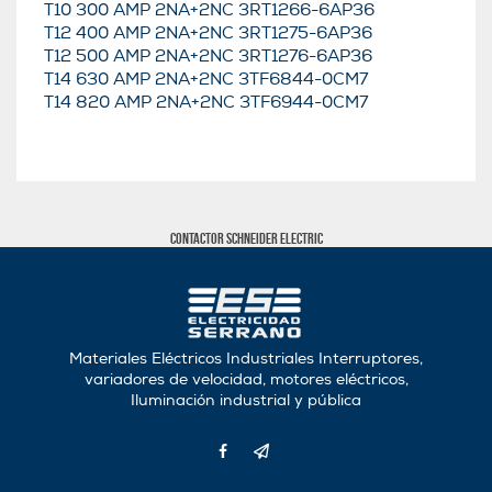
T10 300 AMP 2NA+2NC 3RT1266-6AP36
T12 400 AMP 2NA+2NC 3RT1275-6AP36
T12 500 AMP 2NA+2NC 3RT1276-6AP36
T14 630 AMP 2NA+2NC 3TF6844-0CM7
T14 820 AMP 2NA+2NC 3TF6944-0CM7
Contactor Schneider electric
Materiales Eléctricos Industriales Interruptores,
variadores de velocidad, motores eléctricos,
Iluminación industrial y pública