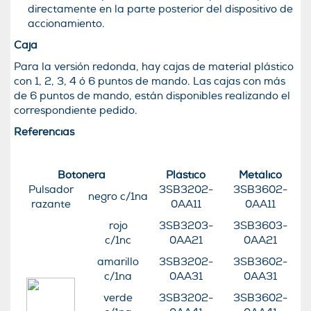
directamente en la parte posterior del dispositivo de
accionamiento.
Caja
Para la versión redonda, hay cajas de material plástico
con 1, 2, 3, 4 ó 6 puntos de mando. Las cajas con más
de 6 puntos de mando, están disponibles realizando el
correspondiente pedido.
Referencias
Botonera
Plástico
Metálico
Pulsador
3SB3202-
3SB3602-
negro c/1na
razante
0AA11
0AA11
rojo
3SB3203-
3SB3603-
c/1nc
0AA21
0AA21
amarillo
3SB3202-
3SB3602-
c/1na
0AA31
0AA31
verde
3SB3202-
3SB3602-