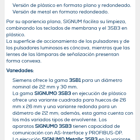
Versión de plástico en formato plano y redondeado.
Versión de metal en formato redondeado.
Por su apariencia plana, SIGNUM facilita su limpieza,
combinando los teclados de membrana y el 3SB3 en
plástico.
La superficie de accionamiento de los pulsadores y de
los pulsadores luminosos es cóncava, mientras que las
lentes de las lámparas de señalización presentan
forma convexa.
Variedades:
Siemens ofrece la gama
3SB1
para un diámetro
nominal de 22 mm y 30 mm.
La gama
SIGNUM®
3SB3
en ejecución de plástico
ofrece una variante cuadrada para huecos de 26
mm x 26 mm y una variante redonda para un
diámetro de 22 mm; además, esta gama cuenta con
los más variados tipos de envolvente. Los
aparatos
SIGNUM®
3SB3
tienen capacidad de
comunicación con AS-Interface y PROFIBUS-DP.
La ejecución
SIGNUM®
Metallic 3SB3
en la variante