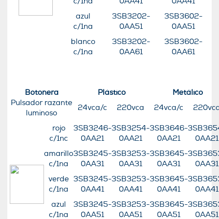
c/1na
0AA41
0AA41
azul
3SB3202-
3SB3602-
c/1na
0AA51
0AA51
blanco
3SB3202-
3SB3602-
c/1na
0AA61
0AA61
Botonera
Plástico
Metálico
Pulsador razante
24vca/c
220vca
24vca/c
220vc
luminoso
rojo
3SB3246-
3SB3254-
3SB3646-
3SB365
c/1nc
0AA21
0AA21
0AA21
0AA21
amarillo
3SB3245-
3SB3253-
3SB3645-
3SB365
c/1na
0AA31
0AA31
0AA31
0AA31
verde
3SB3245-
3SB3253-
3SB3645-
3SB365
c/1na
0AA41
0AA41
0AA41
0AA41
azul
3SB3245-
3SB3253-
3SB3645-
3SB365
c/1na
0AA51
0AA51
0AA51
0AA51