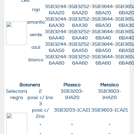
Led
3SB3244-
3SB3252-
3SB3644-
3SB365
rojo
6AA20
6AA20
6BA20
6BA2
3SB3244-
3SB3252-
3SB3644-
3SB365
amarillo
6AA30
6AA30
6BA30
6BA3
3SB3244-
3SB3252-
3SB3644-
3SB365
verde
6AA40
6AA40
6BA40
6BA4
3SB3244-
3SB3252-
3SB3644-
3SB365
azul
6AA50
6AA50
6BA50
6BA5
3SB3244-
3SB3252-
3SB3644-
3SB365
blanco
6AA60
6AA60
6BA60
6BA6
Botonera
Plástico
Metálico
Selectora
2
3SB3203-
3SB3603-
negra
posic c/ 1na
1HA20
1HA20
3
posic c/
3SB3203-1CA21
3SB3603-1CA21
2na
*
*
*