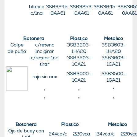
blanco
3SB3245-
3SB3253-
3SB3645-
3SB365
c/1na
0AA61
0AA61
0AA61
0AA61
Botonera
Plástico
Metálico
Golpe
c/retenc
3SB3203-
3SB3603-
de puño
1nc girar
1HA20
1HA20
c/retenc 1nc
3SB3203-
3SB3603-
tirar
1CA21
1CA21
3SB3000-
3SB3500-
rojo sin aux
1GA21
1GA21
*
*
*
*
*
*
Botonera
Plástico
Metálico
Ojo de buey con
24vca/c
220vca
24vca/c
220vc