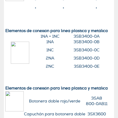
*
*
*
*
*
*
Elementos de conexión para línea plastica y metálica
1NA + 1NC
3SB3400-0A
1NA
3SB3400-0B
1NC
3SB3400-0C
2NA
3SB3400-0D
2NC
3SB3400-0E
Elementos de conexión para línea plastica y metálica
3SA8
Botonera doble rojo/verde
800-0AB11
Capuchón para botonera doble
3SX3600