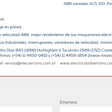
ABB variador ACS 150: Par
al.
je en pared
 velocidad ABB, mejor rendimiento de sus maquinarias eléctri
os Industriales, Interruptores, variadores de velocidad, motores
edro Díaz 843 (1866) Hurlingham || Tucumán 2569 (1712) Caste
éfonos: (+54) 11 4450-0410 y (+54) 11 4459-1854 (líneas rotati
il:
ventas@elecserrano.com.ar
www.electricidadserrano.co
Empresa