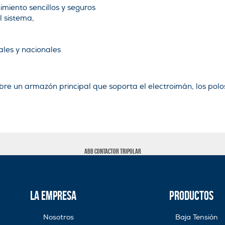
miento sencillos y seguros
l sistema,
ales y nacionales
bre un armazón principal que soporta el electroimán, los polos 
Abb contactor tripolar
La Empresa
Productos
Nosotros
Baja Tensión